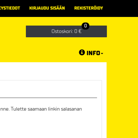
EYSTIEDOT
KIRJAUDU SISÄÄN
REKISTERÖIDY
0
Ostoskori:
0 €
INFO
nne. Tulette saamaan linkin salasanan