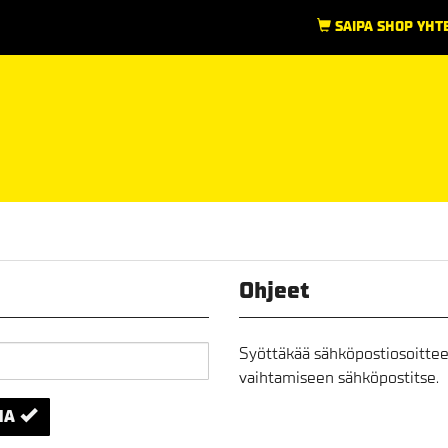
SAIPA SHOP YHT
Ohjeet
Syöttäkää sähköpostiosoittee
vaihtamiseen sähköpostitse.
NA