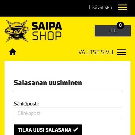
Navig
0
0 €
VALITSE SIVU
Navig
Etusivu
Tili
Salasana unohtunut?
Salasanan uusiminen
Sähköposti:
TILAA UUSI SALASANA