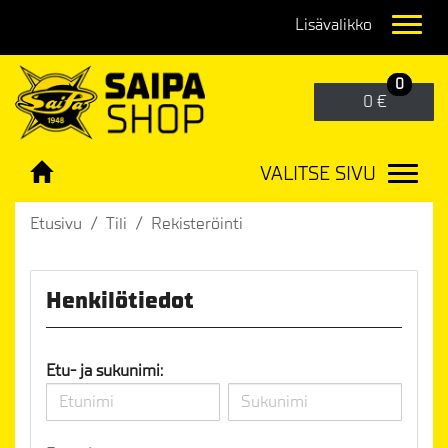
Navig
0
0 €
VALITSE SIVU
Navig
Etusivu
Tili
Rekisteröinti
Henkilötiedot
Etu- ja sukunimi: